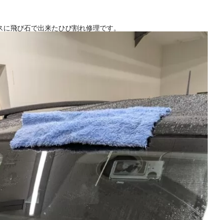
び割れ
スに飛び石で出来たひび割れ修理です。