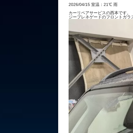
1.6cmのひ
2026/04/15 室温：21℃ 雨
カーリペアサービスの西本です。
ジープレネゲードのフロントガラ