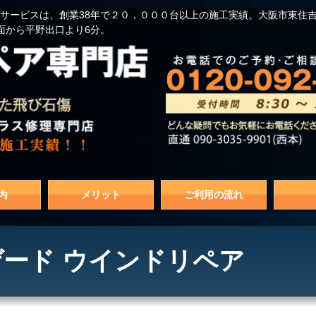
サービスは、創業38年で２０，０００台以上の施工実績。大阪市東住
面から平野出口より6分。
内
メリット
ご利用の流れ
ード ウインドリペア