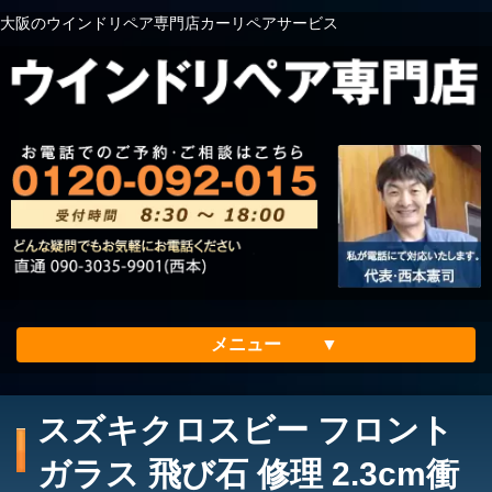
大阪のウインドリペア専門店カーリペアサービス
メニュー
ホーム
スズキクロスビー フロント
会社案内
ガラス 飛び石 修理 2.3cm衝
メリット