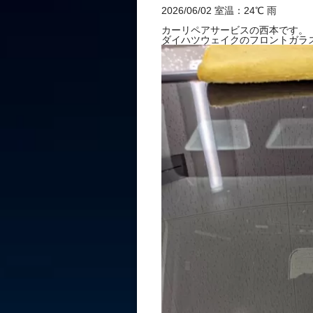
石 リペア 1
2026/06/02 室温：24℃ 雨
カーリペアサービスの西本です。
ダイハツウェイクのフロントガラ