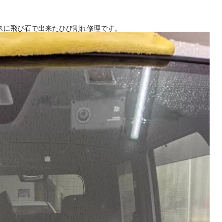
.3cmのひび割れ
スに飛び石で出来たひび割れ修理です。