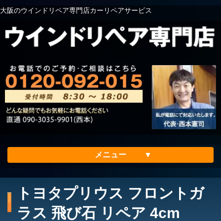
大阪のウインドリペア専門店カーリペアサービス
メニュー
ホーム
トヨタプリウス フロントガ
会社案内
ラス 飛び石 リペア 4cm
メリット