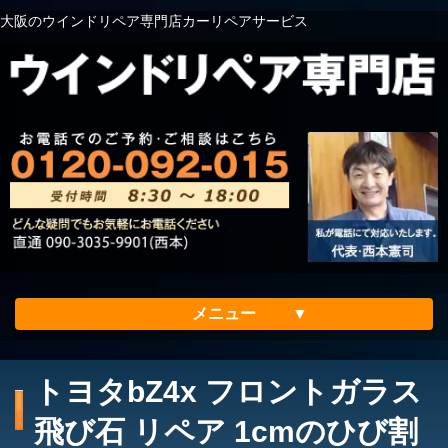
大阪のウインドリペア専門店カーリペアサービス
メニュー
ホーム
トヨタbZ4x フロントガラス
会社案内
飛び石 リペア 1cmのひび割
メリット