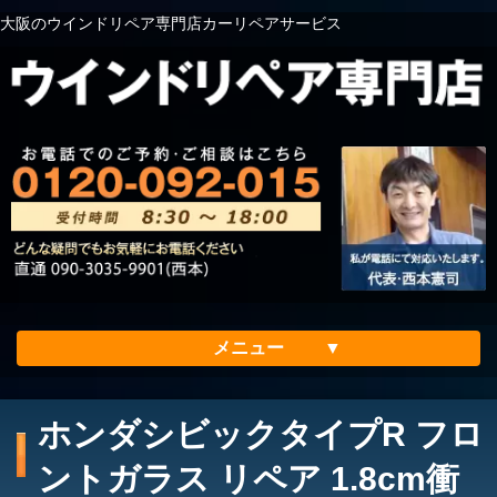
大阪のウインドリペア専門店カーリペアサービス
メニュー
ホーム
ホンダシビックタイプR フロ
会社案内
ントガラス リペア 1.8cm衝
メリット