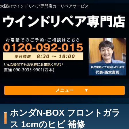
大阪のウインドリペア専門店カーリペアサービス
メニュー
ホーム
ホンダN-BOX フロントガラ
会社案内
ス 1cmのヒビ 補修
メリット