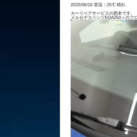
ペア 2cm
2025/06/16 室温：25℃ 晴れ
カーリペアサービスの西本です。
メルセデスベンツEQA250＋の