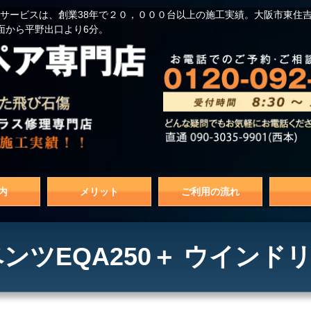
サービスは、創業38年で２０，０００台以上の施工実績。大阪市東住
面から平野出口より6分。
内
メリット
ご利用の流れ
ンツEQA250＋ ウインド