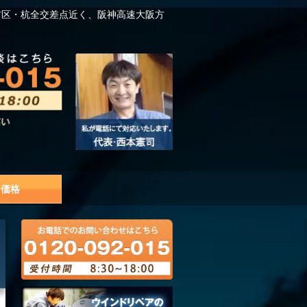
吉区・杭全交差点近く、阪神高速大阪方
価格
リ