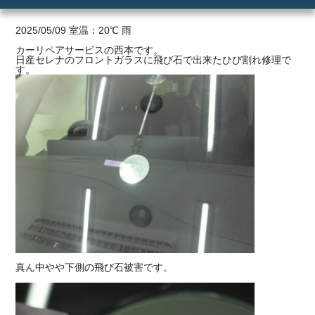
ご利用の流れ
2025/05/09 室温：20℃ 雨
カーリペアサービスの西本です。
日産セレナのフロントガラスに飛び石で出来たひび割れ修理で
価格
す。
真ん中やや下側の飛び石被害です。