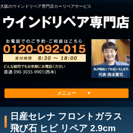
大阪のウインドリペア専門店カーリペアサービス
メニュー
ホーム
日産セレナ フロントガラス
会社案内
飛び石 ヒビ リペア 2.9cm
メリット