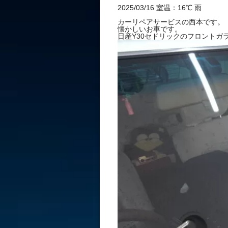
れ 修理 1cm
2025/03/16 室温：16℃ 雨
カーリペアサービスの西本です。
懐かしいお車です。
日産Y30セドリックのフロントガ