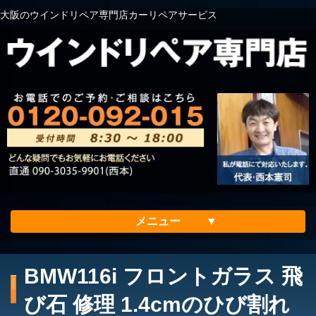
大阪のウインドリペア専門店カーリペアサービス
メニュー
ホーム
BMW116i フロントガラス 飛
会社案内
び石 修理 1.4cmのひび割れ
メリット