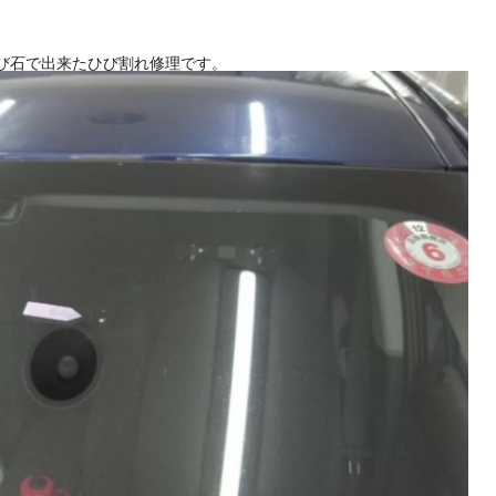
.5cm
飛び石で出来たひび割れ修理です。