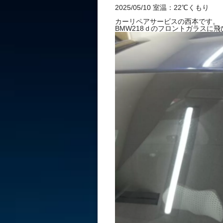
割れ リペア 1
2025/05/10 室温：22℃くもり
カーリペアサービスの西本です。
BMW218ｄのフロントガラスに