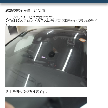
ご利用の流れ
2025/06/09 室温：24℃ 雨
カーリペアサービスの西本です。
BMW218iのフロントガラスに飛び石で出来たひび割れ修理で
価格
す。
助手席側の飛び石被害です。