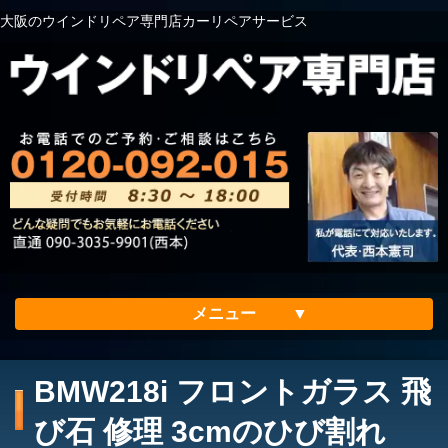
大阪のウインドリペア専門店カーリペアサービス
メニュー
ホーム
BMW218i フロントガラス 飛
会社案内
び石 修理 3cmのひび割れ
メリット