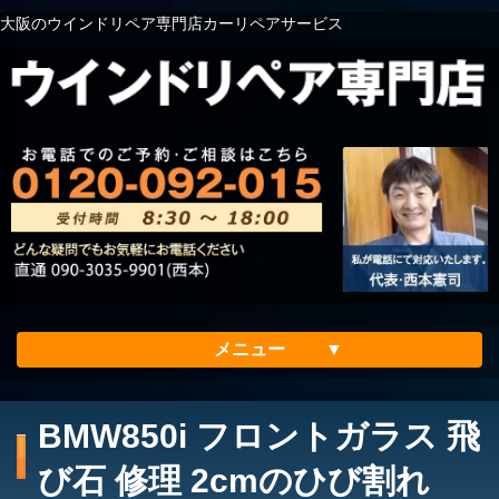
大阪のウインドリペア専門店カーリペアサービス
メニュー
ホーム
BMW850i フロントガラス 飛
会社案内
び石 修理 2cmのひび割れ
メリット