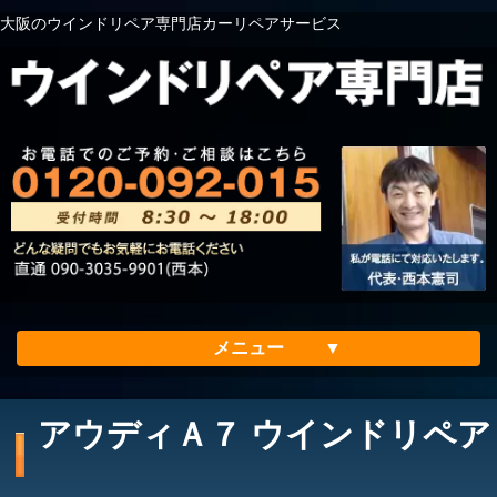
大阪のウインドリペア専門店カーリペアサービス
メニュー
ホーム
アウディＡ７ ウインドリペア
会社案内
メリット