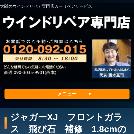
大阪のウインドリペア専門店カーリペアサービス
メニュー
ホーム
ジャガーXJ フロントガラ
会社案内
ス 飛び石 補修 1.8cmの
メリット