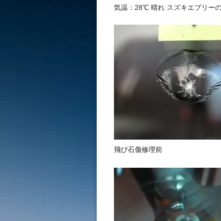
気温：28℃ 晴れ スズキエブリ
飛び石傷修理前