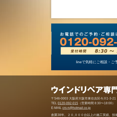
lineで気軽にご相談
〒546-0003 大阪府大阪市東住吉区今川1-3-21
TEL
0120-092-015
（営業時間 8:30〜18:00）
E-MAIL
crs-n@hotmail.co.jp
創業38年。２０,０００台以上の施工実績。技