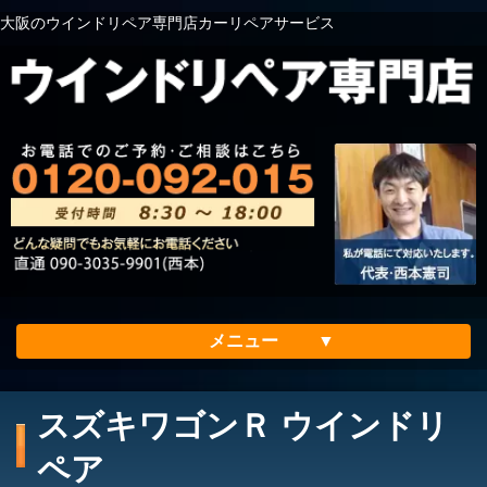
大阪のウインドリペア専門店カーリペアサービス
メニュー
ホーム
スズキワゴンＲ ウインドリ
会社案内
ペア
メリット