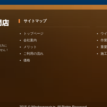
サイトマップ
トップページ
ウ
会社案内
作
術力に
メリット
重
せん！
ご利用の流れ
施
価格
2015 © Windowrepair.jp. All Rights Reserved.