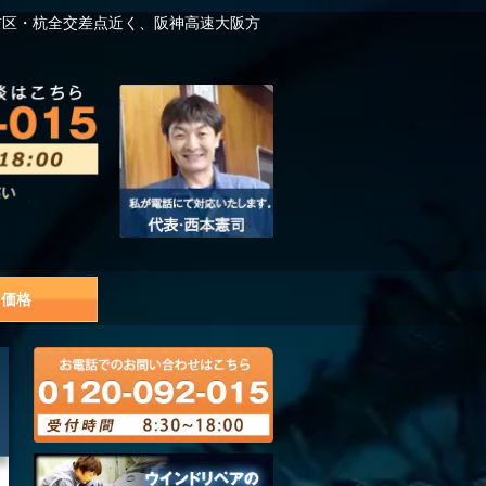
吉区・杭全交差点近く、阪神高速大阪方
価格