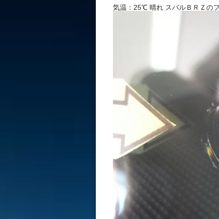
気温：25℃ 晴れ スバルＢＲＺ