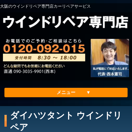
大阪のウインドリペア専門店カーリペアサービス
メニュー
ホーム
ダイハツタント ウインドリ
会社案内
ペア
メリット