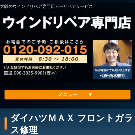
大阪のウインドリペア専門店カーリペアサービス
メニュー
ホーム
ダイハツＭＡＸ フロントガラ
会社案内
ス修理
メリット