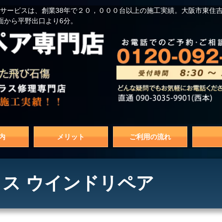
サービスは、創業38年で２０，０００台以上の施工実績。大阪市東住
面から平野出口より6分。
内
メリット
ご利用の流れ
ス ウインドリペア