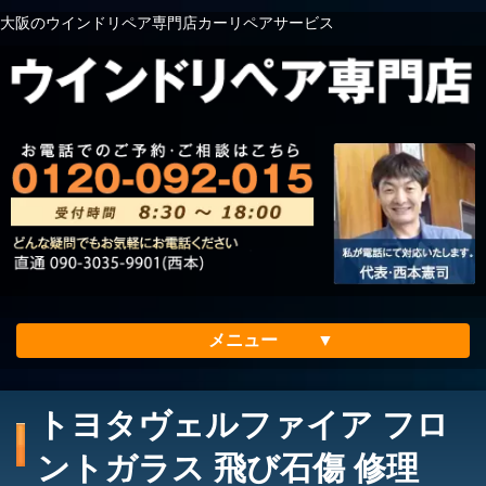
大阪のウインドリペア専門店カーリペアサービス
メニュー
ホーム
トヨタヴェルファイア フロ
会社案内
ントガラス 飛び石傷 修理
メリット