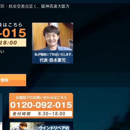
吉区・杭全交差点近く、阪神高速大阪方
価格