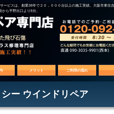
サービスは、創業38年で２０，０００台以上の施工実績。大阪市東住
面から平野出口より6分。
内
メリット
ご利用の流れ
シー ウインドリペア