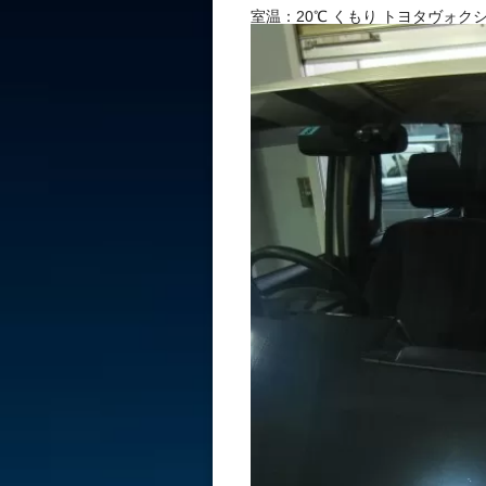
室温：20℃ くもり トヨタヴォ