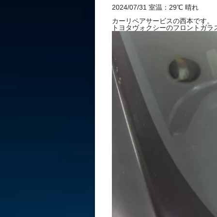
インドリペ
2024/07/31 室温：29℃ 晴れ
カーリペアサービスの西本です。
トヨタヴォクシーのフロントガラ