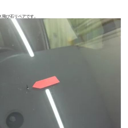
ア
ス飛び石リペアです。