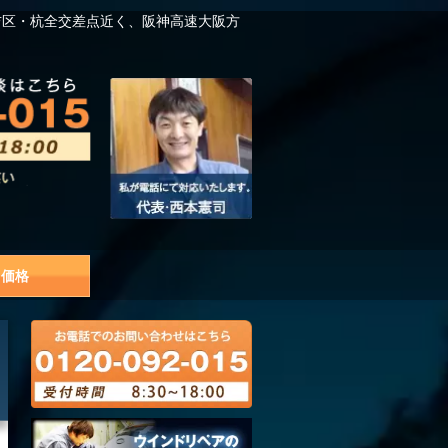
吉区・杭全交差点近く、阪神高速大阪方
価格