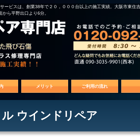
サービスは、創業38年で２０，０００台以上の施工実績。大阪市東住
面から平野出口より6分。
内
メリット
ご利用の流れ
ル ウインドリペア