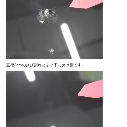
直径2cmのひび割れとすぐ下に欠け傷です。