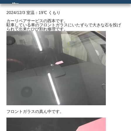
傷
ご利用の流れ
2024/12/3 室温：19℃ くもり
カーリペアサービスの西本です。
駐車している車のフロントガラスにいたずらで大きな石を投げ
価格
られて出来たひび割れ修理です。
フロントガラスの真ん中です。