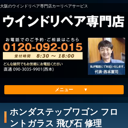
大阪のウインドリペア専門店カーリペアサービス
メニュー
ホーム
ホンダステップワゴン フロ
会社案内
ントガラス 飛び石 修理
メリット