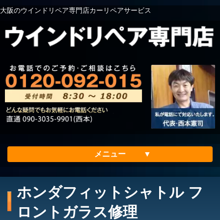
大阪のウインドリペア専門店カーリペアサービス
メニュー
ホーム
ホンダフィットシャトル フ
会社案内
ロントガラス修理
メリット