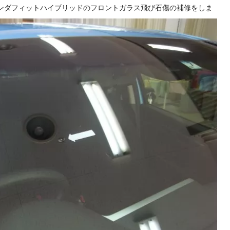
石傷 補修
くもり ホンダフィットハイブリッドのフロントガラス飛び石傷の補修をしま