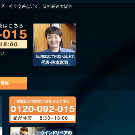
吉区・杭全交差点近く、阪神高速大阪方
価格