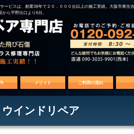
サービスは、創業38年で２０，０００台以上の施工実績。大阪市東住
面から平野出口より6分。
内
メリット
ご利用の流れ
x ウインドリペア