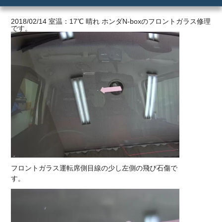
ご利用の流れ
2018/02/14 室温：17℃ 晴れ ホンダN-boxのフロントガラス修理
です。
価格
フロントガラス運転席側目線の少し左側の飛び石傷で
す。