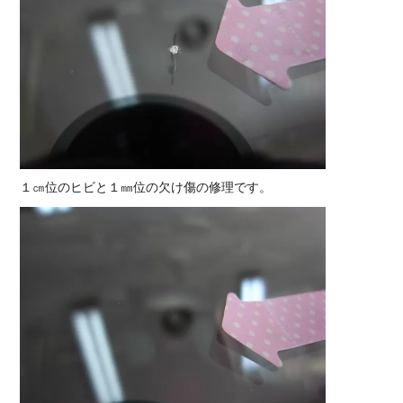
１㎝位のヒビと１㎜位の欠け傷の修理です。