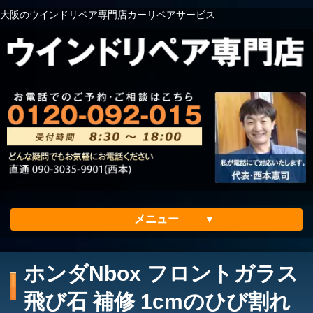
大阪のウインドリペア専門店カーリペアサービス
メニュー
ホーム
ホンダNbox フロントガラス
会社案内
飛び石 補修 1cmのひび割れ
メリット