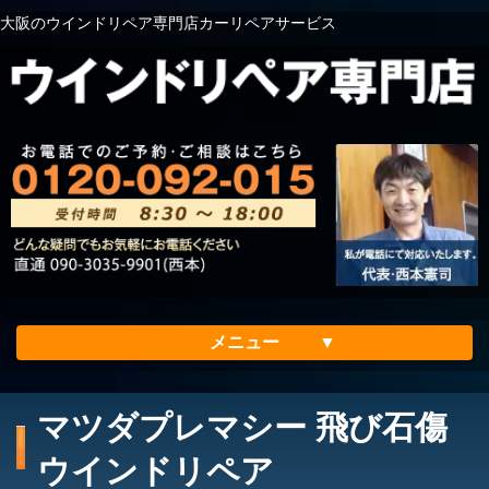
大阪のウインドリペア専門店カーリペアサービス
メニュー
ホーム
マツダプレマシー 飛び石傷
会社案内
ウインドリペア
メリット