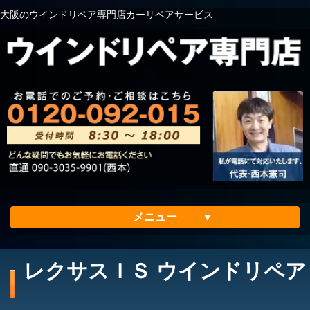
大阪のウインドリペア専門店カーリペアサービス
メニュー
ホーム
レクサスＩＳ ウインドリペア
会社案内
メリット