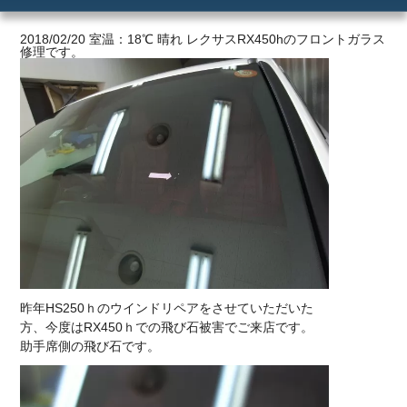
ご利用の流れ
2018/02/20 室温：18℃ 晴れ レクサスRX450hのフロントガラス
修理です。
価格
昨年HS250ｈのウインドリペアをさせていただいた
方、今度はRX450ｈでの飛び石被害でご来店です。
助手席側の飛び石です。