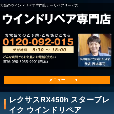
大阪のウインドリペア専門店カーリペアサービス
メニュー
ホーム
レクサスRX450h スターブレ
会社案内
イク ウインドリペア
メリット