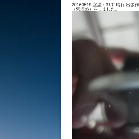
ラス修理
20160519 室温：31℃ 晴
（穴埋め）をしました。