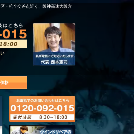
吉区・杭全交差点近く、阪神高速大阪方
価格