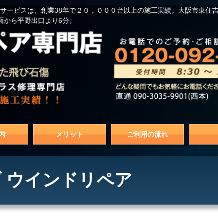
サービスは、創業38年で２０，０００台以上の施工実績。大阪市東住
面から平野出口より6分。
内
メリット
ご利用の流れ
 ウインドリペア