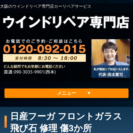
大阪のウインドリペア専門店カーリペアサービス
メニュー
ホーム
日産フーガ フロントガラス
会社案内
飛び石 修理 傷3か所
メリット