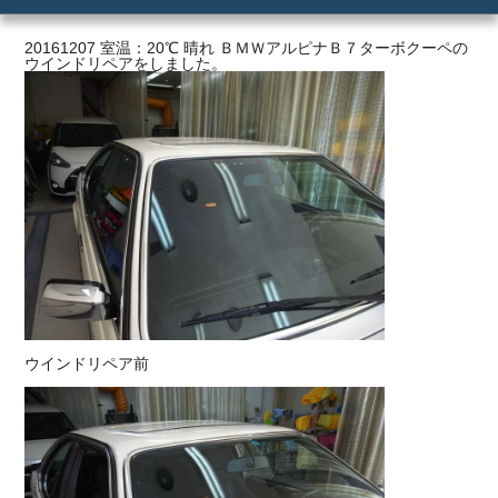
ご利用の流れ
20161207 室温：20℃ 晴れ ＢＭＷアルピナＢ７ターボクーペの
ウインドリペアをしました。
価格
ウインドリペア前