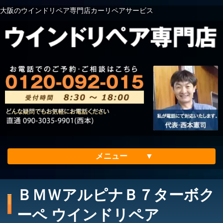
大阪のウインドリペア専門店カーリペアサービス
メニュー
ホーム
ＢＭＷアルピナＢ７ターボク
会社案内
ーペ ウインドリペア
メリット