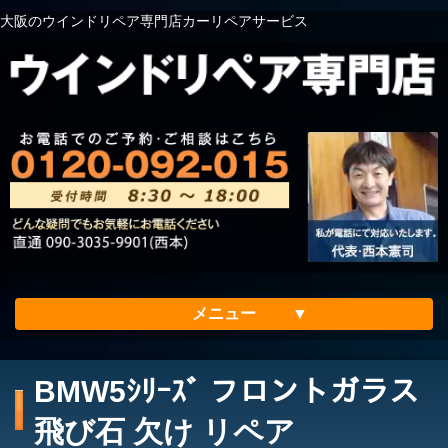
大阪のウインドリペア専門店カーリペアサービス
メニュー
ホーム
BMW5ｼﾘｰｽﾞ フロントガラス
会社案内
飛び石 欠け リペア
メリット