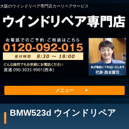
大阪のウインドリペア専門店カーリペアサービス
メニュー
ホーム
BMW523d ウインドリペア
会社案内
メリット