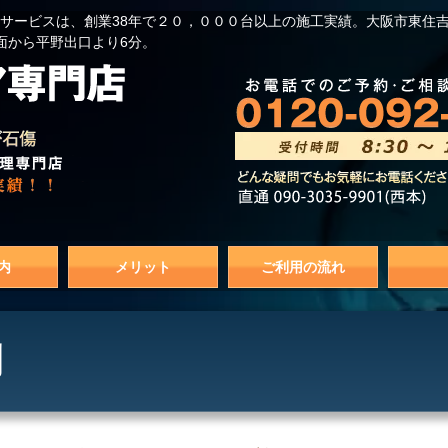
サービスは、創業38年で２０，０００台以上の施工実績。大阪市東住
面から平野出口より6分。
内
メリット
ご利用の流れ
例