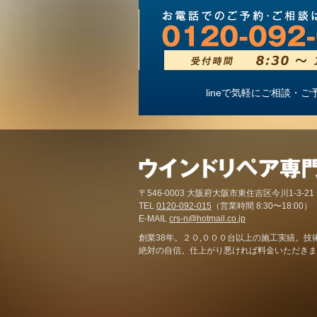
lineで気軽にご相談
〒546-0003 大阪府大阪市東住吉区今川1-3-21
TEL
0120-092-015
（営業時間 8:30〜18:00）
E-MAIL
crs-n@hotmail.co.jp
創業38年。２０,０００台以上の施工実績。技
絶対の自信。仕上がり悪ければ料金いただきま