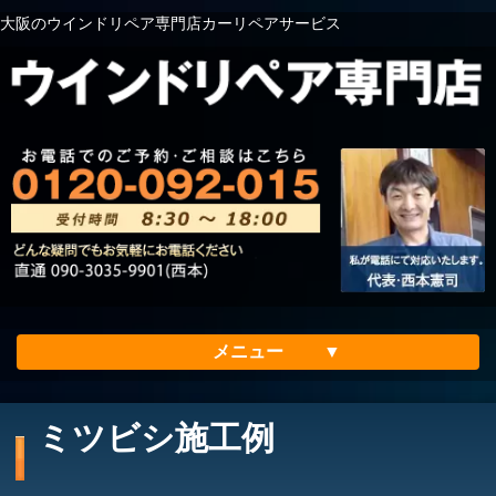
大阪のウインドリペア専門店カーリペアサービス
メニュー
ホーム
ミツビシ施工例
会社案内