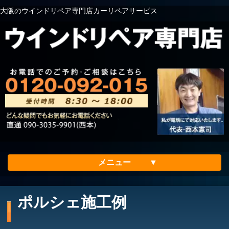
大阪のウインドリペア専門店カーリペアサービス
メニュー
ホーム
ポルシェ施工例
会社案内